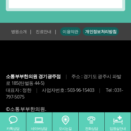
병원소개
|
진료안내
|
이용약관
개인정보처리방침
|
소통부부한의원 경기광주점
주소 : 경기도 광주시 파발
로 185(탄벌동 44-5)
|
|
대표자 : 정한
사업자번호 : 503-96-15403
Tel : 031-
797-5075
©소통부부한의원.
카톡상담
네이버상담
오시는길
전화상담
입원실안내