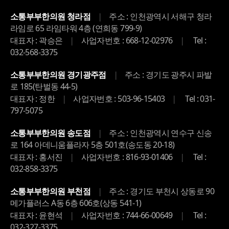
|
소통부부한의원 청라점
주소 : 인천광역시 서해구 청라
라임로 65 라임타워 4층 (연희동 799-9)
|
|
대표자 : 곽승은
사업자번호 : 668-12-02976
Tel :
032-568-3375
|
소통부부한의원 경기광주점
주소 : 경기도 광주시 파발
로 185(탄벌동 44-5)
|
|
대표자 : 정한
사업자번호 : 503-96-15403
Tel : 031-
797-5075
|
소통부부한의원 송도점
주소 : 인천광역시 연수구 신송
로 164 아데니움플라자 5층 501호(송도동 20-18)
|
|
대표자 : 홍서진
사업자번호 : 816-93-01406
Tel :
032-858-3375
|
소통부부한의원 부천점
주소 : 경기도 부천시 상동로 90
메가플러스 A동 6층 606호(상동 541-1)
|
|
대표자 : 윤현석
사업자번호 : 744-66-00649
Tel :
032-327-3375