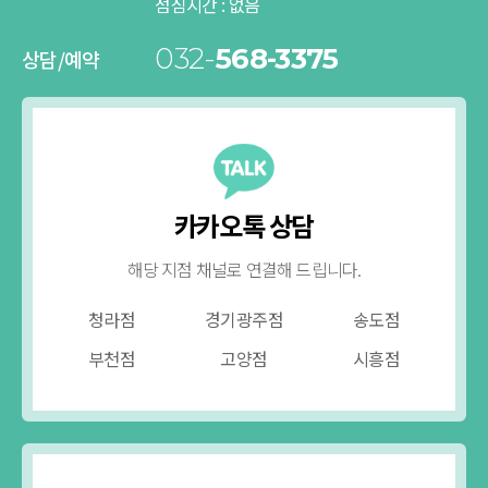
점심시간 :
없음
032-
568-3375
상담/예약
카카오톡 상담
해당 지점 채널로 연결해 드립니다.
청라점
경기광주점
송도점
부천점
고양점
시흥점