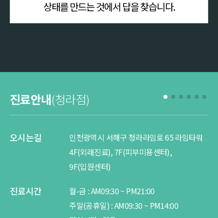
상태를 만드는 것에서 답을 찾습니다.
진료안내
(청라점)
오시는길
오
인천광역시 서해구 청라라임로 65 라임타워
4F(외래진료), 7F(피부미용센터),
진
9F(입원센터)
진료시간
월-금 :
AM
09:30 ~
PM
21:00
주말(공휴일) :
AM
09:30 ~
PM
14:00
상