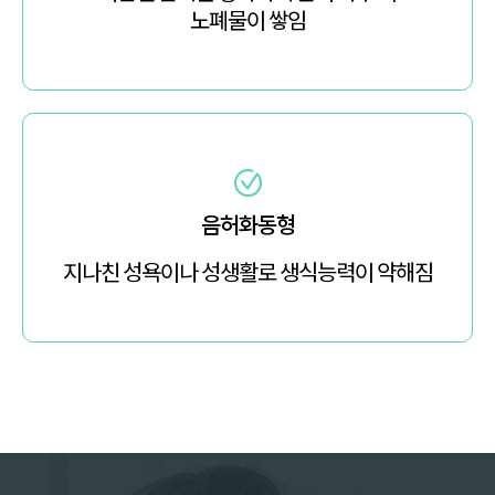
노폐물이 쌓임
음허화동형
지나친 성욕이나 성생활로 생식능력이 약해짐